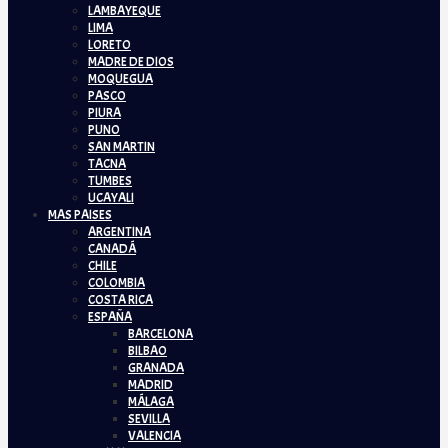
LAMBAYEQUE
LIMA
LORETO
MADRE DE DIOS
MOQUEGUA
PASCO
PIURA
PUNO
SAN MARTIN
TACNA
TUMBES
UCAYALI
MAS PAISES
ARGENTINA
CANADÁ
CHILE
COLOMBIA
COSTA RICA
ESPAÑA
BARCELONA
BILBAO
GRANADA
MADRID
MÁLAGA
SEVILLA
VALENCIA