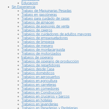
Educacion
Sin Experiencia
Trabajo de Maquinarias Pesadas
Trabajo en gasolineras
Trabajo para cuidado de casas
Trabajos de almácen
Trabajos de asesores de venta
Trabajos de cajeros
Trabajos de cuidadores de adultos mayores
Trabajos de empaquetadores
Trabajos de limpieza
Trabajos de mesero
Trabajos de montacarguista
Trabajos de motorizados
trabajos de operario
Trabajos de operario de producción
Trabajos de repartidores
Trabajos desde Casa
Trabajos domésticos
Trabajos en aeropuertos
Trabajos en agricultura
Trabajos en carreteras
Trabajos en comedores
Trabajos en Construcción
Trabajos en cruceros y barcos
Trabajos en hoteles
Trabajos en lavanderías
Trabajos en Panaderias y Pastelerias