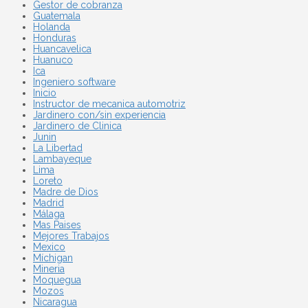
Gestor de cobranza
Guatemala
Holanda
Honduras
Huancavelica
Huanuco
Ica
Ingeniero software
Inicio
Instructor de mecanica automotriz
Jardinero con/sin experiencia
Jardinero de Clinica
Junin
La Libertad
Lambayeque
Lima
Loreto
Madre de Dios
Madrid
Málaga
Mas Paises
Mejores Trabajos
Mexico
Míchigan
Mineria
Moquegua
Mozos
Nicaragua