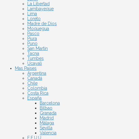
La Libertad
Lambayeque
Lima
Loreto
Madre de Dios
Moquegua
Pasco
Piura
Puno
San Martin
Tacna
Tumbes
Ucayali
Mas Paises
Argentina
Canadá
Chile
Colombia
Costa Rica
España
Barcelona
Bilbao
Granada
Madrid
Málaga
Sevilla
Valencia
E.E.U.U