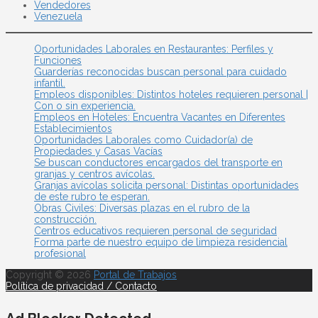
Vendedores
Venezuela
Oportunidades Laborales en Restaurantes: Perfiles y
Funciones
Guarderías reconocidas buscan personal para cuidado
infantil.
Empleos disponibles: Distintos hoteles requieren personal |
Con o sin experiencia.
Empleos en Hoteles: Encuentra Vacantes en Diferentes
Establecimientos
Oportunidades Laborales como Cuidador(a) de
Propiedades y Casas Vacías
Se buscan conductores encargados del transporte en
granjas y centros avícolas.
Granjas avícolas solicita personal: Distintas oportunidades
de este rubro te esperan.
Obras Civiles: Diversas plazas en el rubro de la
construcción.
Centros educativos requieren personal de seguridad
Forma parte de nuestro equipo de limpieza residencial
profesional
Copyright © 2026
Portal de Trabajos
Política de privacidad /
Contacto