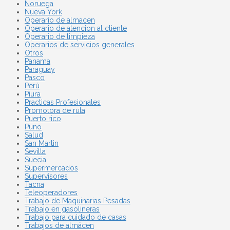
Noruega
Nueva York
Operario de almacen
Operario de atencion al cliente
Operario de limpieza
Operarios de servicios generales
Otros
Panama
Paraguay
Pasco
Perú
Piura
Practicas Profesionales
Promotora de ruta
Puerto rico
Puno
Salud
San Martin
Sevilla
Suecia
Supermercados
Supervisores
Tacna
Teleoperadores
Trabajo de Maquinarias Pesadas
Trabajo en gasolineras
Trabajo para cuidado de casas
Trabajos de almácen