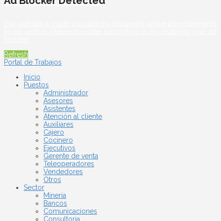
Ad Blocker Detected
Our website is made possible by displaying online advertisements
to our visitors. Please consider supporting us by disabling your ad
blocker.
Refresh
Portal de Trabajos
Inicio
Puestos
Administrador
Asesores
Asistentes
Atención al cliente
Auxiliares
Cajero
Cocinero
Ejecutivos
Gerente de venta
Teleoperadores
Vendedores
Otros
Sector
Mineria
Bancos
Comunicaciones
Consultoria