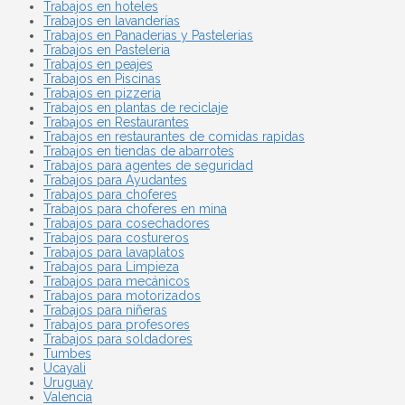
Trabajos en hoteles
Trabajos en lavanderías
Trabajos en Panaderias y Pastelerias
Trabajos en Pasteleria
Trabajos en peajes
Trabajos en Piscinas
Trabajos en pizzeria
Trabajos en plantas de reciclaje
Trabajos en Restaurantes
Trabajos en restaurantes de comidas rapidas
Trabajos en tiendas de abarrotes
Trabajos para agentes de seguridad
Trabajos para Ayudantes
Trabajos para choferes
Trabajos para choferes en mina
Trabajos para cosechadores
Trabajos para costureros
Trabajos para lavaplatos
Trabajos para Limpieza
Trabajos para mecánicos
Trabajos para motorizados
Trabajos para niñeras
Trabajos para profesores
Trabajos para soldadores
Tumbes
Ucayali
Uruguay
Valencia