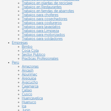
Trabajos en plantas de reciclaje
Trabajos en Restaurantes
Trabajos en tiendas de abarrotes
Trabajos para choferes
Trabajos para cosechadores
Trabajos para costureros
Trabajos para lavaplatos
Trabajos para Limpieza
Trabajos para motorizados
Trabajos para soldadores
Empresas
Bimbo
Coca Cola
Sector Publico
Practicas Profesionales
Perú
Amazonas
Ancash
Apurimac
Arequipa
Ayacucho
Cajamarca
Callao
Cusco
Huancavelica
Huanuco
Ica
Junin