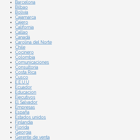
Barcelona
Bilbao
Bolivia
Cajamarca
Cajero
California
Callao
Canadá
Carolina del Norte
Chile
Cocinero
Colombia
Comunicaciones
Consultoria
Costa Rica
Cusco
E.E.U.U
Ecuador
Educacion
Ejecutivos
El Salvador
Empresas
España
Estados unidos
Finlandia
Florida
Georgia
Gerente de venta